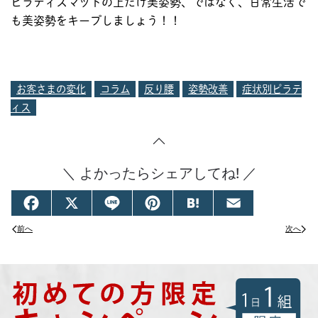
ピラティスマットの上だけ美姿勢、ではなく、日常生活で
も美姿勢をキープしましょう！！
お客さまの変化
コラム
反り腰
姿勢改善
症状別ピラテ
ィス
＼ よかったらシェアしてね! ／
Facebook
X
Line
Pinterest
Hatena
Email
前へ
次へ