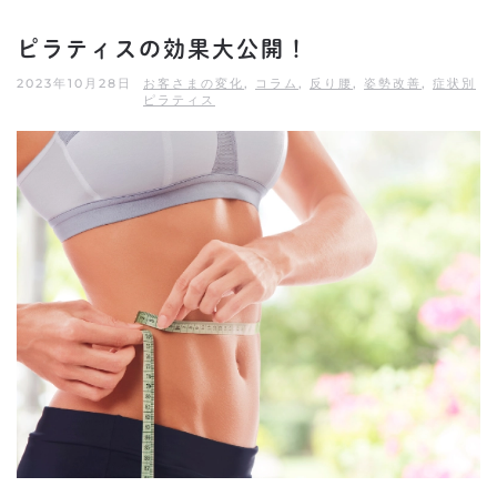
ピラティスの効果大公開！
2023年10月28日
お客さまの変化
,
コラム
,
反り腰
,
姿勢改善
,
症状別
ピラティス