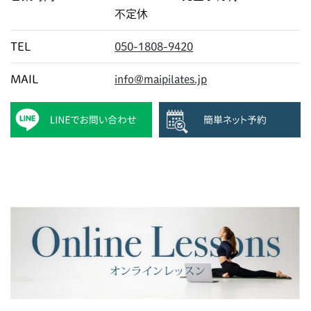
不定休
TEL
050-1808-9420
MAIL
info@maipilates.jp