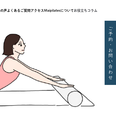
様の声
よくあるご質問
アクセス
Maipilatesについて
お役立ちコラム
ご
予
約
・
お
問
い
合
わ
せ