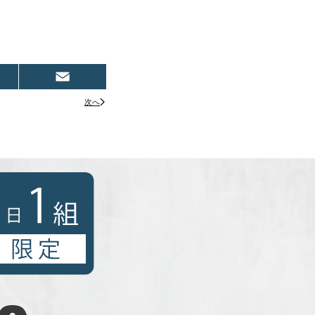
tena
Email
次へ