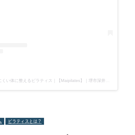
まい｜疲れがたまりにくい体に整えるピラティス｜【Maipilates】｜堺市深井駅3分(@maipilates.20)がシェアした投稿
ム
ピラティスとは？