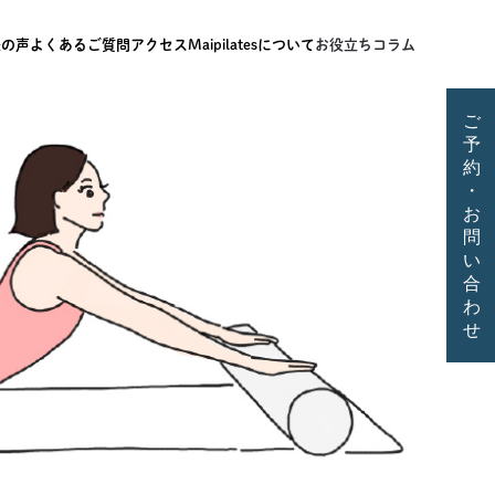
様の声
よくあるご質問
アクセス
Maipilatesについて
お役立ちコラム
ご
予
約
・
お
問
い
合
わ
せ