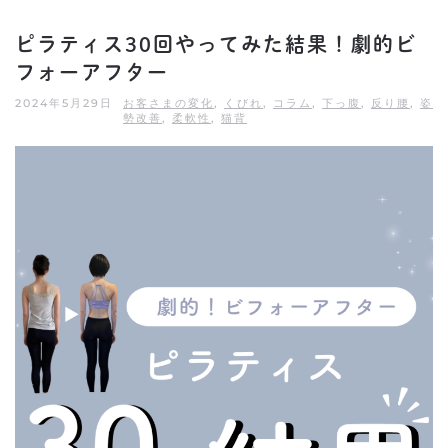
ピラティス30回やってみた結果！劇的ビ
フォーアフター
2024年5月29日
お客さまの変化
,
くびれ
,
コラム
,
下っ腹
,
反り腰
,
姿
勢改善
,
柔軟性
,
猫背