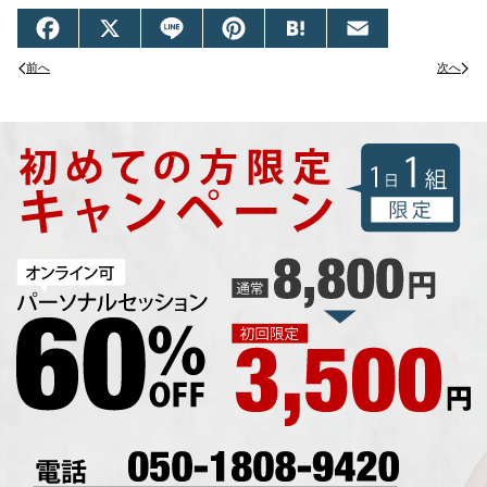
Facebook
X
Line
Pinterest
Hatena
Email
前へ
次へ