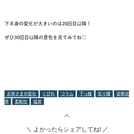
下半身の変化が大きいのは20回目以降！
ぜひ30回目以降の景色を見てみてね♡
お客さまの変化
くびれ
コラム
下っ腹
反り腰
姿勢改
善
柔軟性
猫背
＼ よかったらシェアしてね! ／