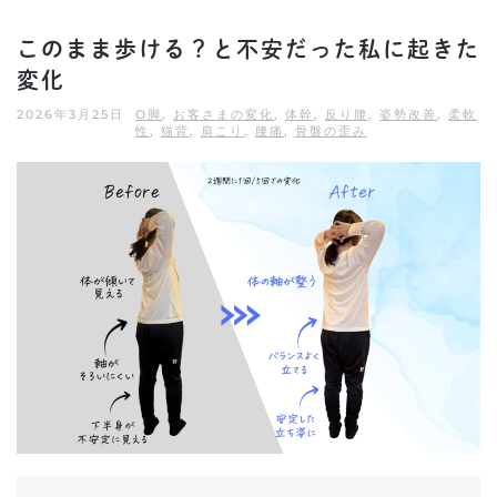
このまま歩ける？と不安だった私に起きた
変化
2026年3月25日
O脚
,
お客さまの変化
,
体幹
,
反り腰
,
姿勢改善
,
柔軟
性
,
猫背
,
肩こり
,
腰痛
,
骨盤の歪み