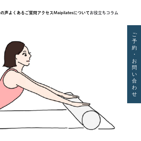
様の声
よくあるご質問
アクセス
Maipilatesについて
お役立ちコラム
ご
予
約
・
お
問
い
合
わ
せ