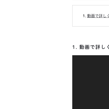
動画で詳し
1. 動画で詳
動
画
プ
レ
ー
ヤ
ー