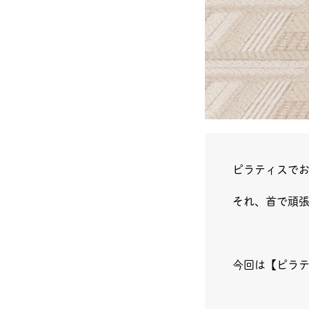
ピラティスで
それ、首で頑
今回は【ピラ