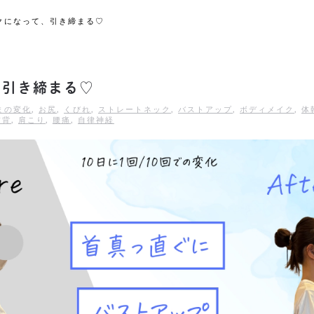
クになって、引き締まる♡
、引き締まる♡
まの変化
,
お尻
,
くびれ
,
ストレートネック
,
バストアップ
,
ボディメイク
,
体
猫背
,
肩こり
,
腰痛
,
自律神経