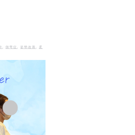
幹
,
側弯症
,
姿勢改善
,
柔