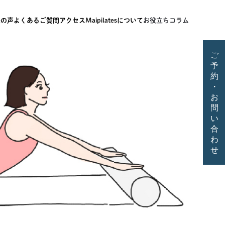
様の声
よくあるご質問
アクセス
Maipilatesについて
お役立ちコラム
ご
予
約
・
お
問
い
合
わ
せ