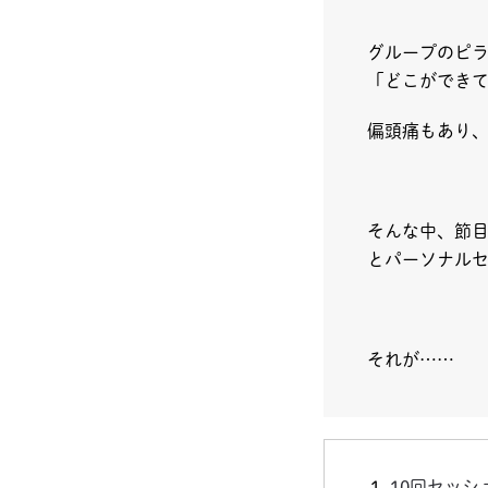
グループのピ
「どこができ
偏頭痛もあり
そんな中、節
とパーソナル
それが……
10回セッ