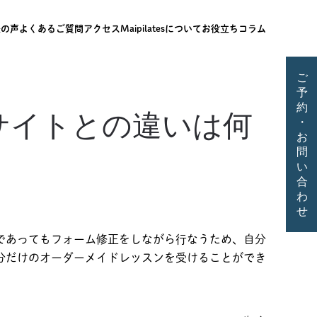
様の声
よくあるご質問
アクセス
Maipilatesについて
お役立ちコラム
ご
予
約
画サイトとの違いは何
・
お
問
い
合
わ
せ
であってもフォーム修正をしながら行なうため、自分
分だけのオーダーメイドレッスンを受けることができ