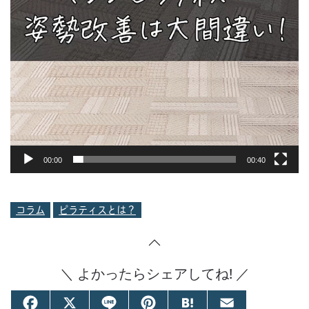
00:00
00:40
コラム
ピラティスとは？
＼ よかったらシェアしてね! ／
Facebook
X
Line
Pinterest
Hatena
Email