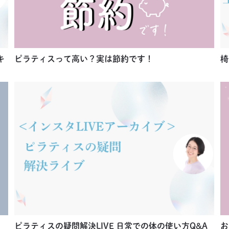
キ
ピラティスって高い？実は節約です！
椅
ピラティスの疑問解決LIVE 日常での体の使い方Q&A
お