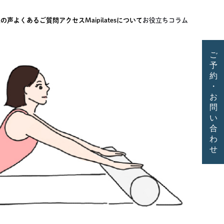
様の声
よくあるご質問
アクセス
Maipilatesについて
お役立ちコラム
ご
予
約
・
お
問
い
合
わ
せ