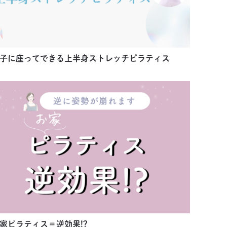
子に座ってできる上半身ストレッチピラティス
家ピラティス＝逆効果!?