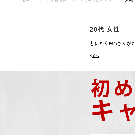
ホーム
お客様の声
グループレッスン
20代
20代 女性
とにかくMaiさん
前へ