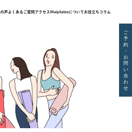
様の声
よくあるご質問
アクセス
Maipilatesについて
お役立ちコラム
ご
予
約
・
お
問
い
合
わ
せ